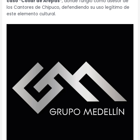
caso “Collar de Arepas”
, donde fungió como asesor de
los Cantores de Chipuco, defendiendo su uso legítimo de
este elemento cultural.