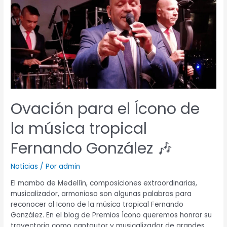
el
Ícono
de
la
música
tropical
Fernando
González
🎶
Ovación para el Ícono de
la música tropical
Fernando González 🎶
Noticias
/ Por
admin
El mambo de Medellín, composiciones extraordinarias,
musicalizador, armonioso son algunas palabras para
reconocer al Icono de la música tropical Fernando
González. En el blog de Premios Ícono queremos honrar su
trayectoria como cantautor y musicalizador de grandes