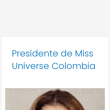
Presidente de Miss
Universe Colombia
Natalie
Ackermann:
Empoderando
a