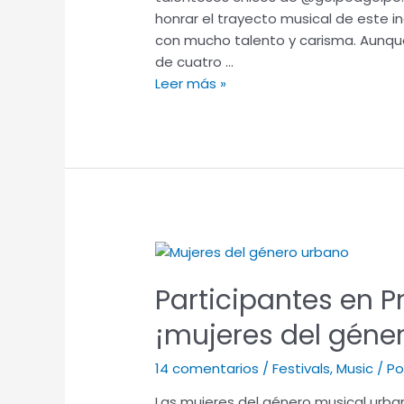
🔊
honrar el trayecto musical de este i
con mucho talento y carisma. Aunqu
de cuatro …
Leer más »
Participantes
en
Participantes en P
Premios
Ícono
¡mujeres del géne
2021:
¡mujeres
14 comentarios
/
Festivals
,
Music
/ P
del
género
Las mujeres del género musical urban