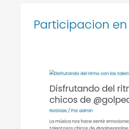
Participacion en
Disfrutando
del
Disfrutando del ri
ritmo
con
chicos de @golpe
los
talentosos
Noticias
/ Por
admin
chicos
de
La música nos hace sentir emociones
@golpeagolpe
talentosos chicos de @golpeagolpe.