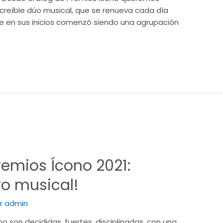
ncreíble dúo musical, que se renueva cada día
e en sus inicios comenzó siendo una agrupación
remios Ícono 2021:
ro musical!
or
admin
o son decididas, fuertes, disciplinadas, con una