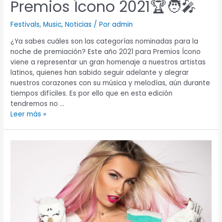
Premios Ícono 2021🏆🧑‍🎤
Festivals
,
Music
,
Noticias
/ Por
admin
¿Ya sabes cuáles son las categorías nominadas para la
noche de premiación? Este año 2021 para Premios Ícono
viene a representar un gran homenaje a nuestros artistas
latinos, quienes han sabido seguir adelante y alegrar
nuestros corazones con su música y melodías, aún durante
tiempos difíciles. Es por ello que en esta edición
tendremos no …
Leer más »
Katie
Angel
¡Dijo
que
sí
a
los
Premios