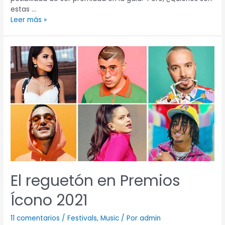
estas …
Leer más »
El
reguetón
en
Premios
Ícono
2021
El reguetón en Premios
Ícono 2021
11 comentarios
/
Festivals
,
Music
/ Por
admin