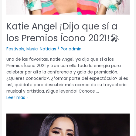
Ícono
2021!
🎤
Katie Angel ¡Dijo que sí a
los Premios Ícono 2021!🎤
Festivals
,
Music
,
Noticias
/ Por
admin
Una de las favoritas, Katie Angel, ya dijo que sí a los
Premios Ícono 2021 y trae con ella toda la energía para
celebrar por alto la conferencia y gala de premiación.
¿Quieres conocerla?, ¿formar parte del espectáculo? Si es
así, quédate para descubrir más acerca de su trayectoria
musical y artística. ¡Sigue leyendo! Conoce …
Leer más »
Participantes
en
Premios
Ícono