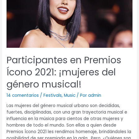
2021:
¡mujeres
del
género
musical!
Participantes en Premios
Ícono 2021: ¡mujeres del
género musical!
14 comentarios
/
Festivals
,
Music
/ Por
admin
Las mujeres del género musical urbano son decididas,
fuertes, disciplinadas, con una gran trayectoria musical e
influencia en la música para cientos de otras mujeres y
hombres de todo el mundo. Son ellas a quien desde
Premios Ícono 2021 les rendimos homenaje, brindándoles la
posibilidad de ser premiada en la gala. Pero, ¿Quiénes son